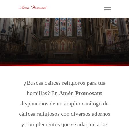
Ver Catálogo
Skip
Menu
to
main
content
¿Buscas cálices religiosos para tus
homilías? En
Amén Promosant
disponemos de un amplio catálogo de
cálices religiosos con diversos adornos
y complementos que se adapten a las