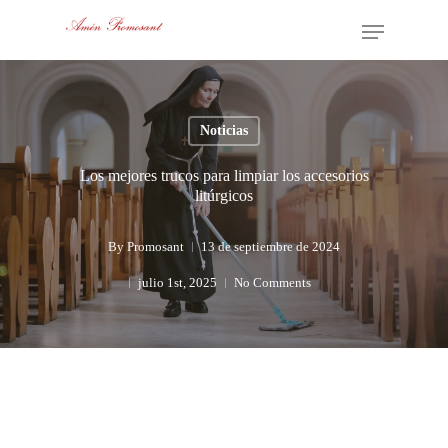
Ver Catálogo
Skip
Menu
to
main
content
Noticias
Los mejores trucos para limpiar los accesorios
litúrgicos
By
Promosant
13 de septiembre de 2024
julio 1st, 2025
No Comments