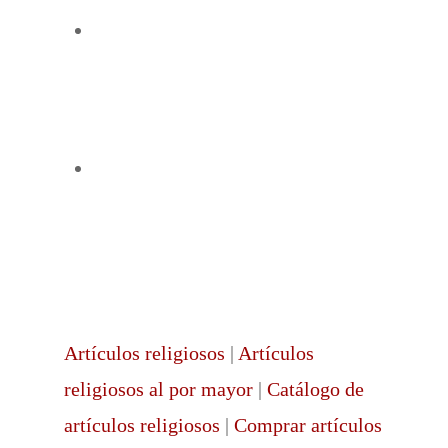
Previous Post
San Cristóbal: el santo
protector de los peregrinos
Next Post
¿Cuáles son las partes de
una misa católica?
Artículos religiosos
|
Artículos
religiosos al por mayor
|
Catálogo de
artículos religiosos
|
Comprar artículos