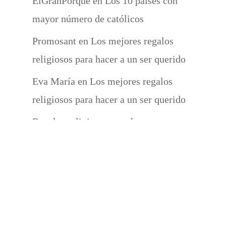
ElGranPorque
en
Los 10 países con
mayor número de católicos
Promosant
en
Los mejores regalos
religiosos para hacer a un ser querido
Eva María
en
Los mejores regalos
religiosos para hacer a un ser querido
Regalos religiosos para hacer a un ser
querido | Promosant
en
¿Cómo se reza
el rosario?
Monumentos religiosos para visitar en
Castilla-La Mancha – Promosant
en
El
significado del bautismo católico