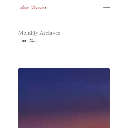
Ver Catálogo
Skip
Menu
to
main
Monthly Archives
content
junio 2022